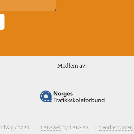
Medlem av:
ndvåg / 2026
TABSweb
by TABS AS
Teoritentamen