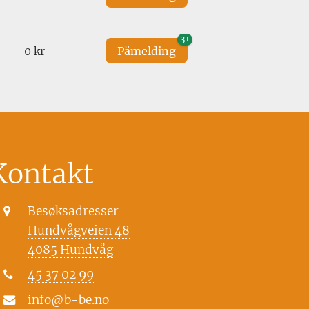
3+
0 kr
Påmelding
Kontakt
Besøksadresser
Hundvågveien 48
4085 Hundvåg
45 37 02 99
info@b-be.no