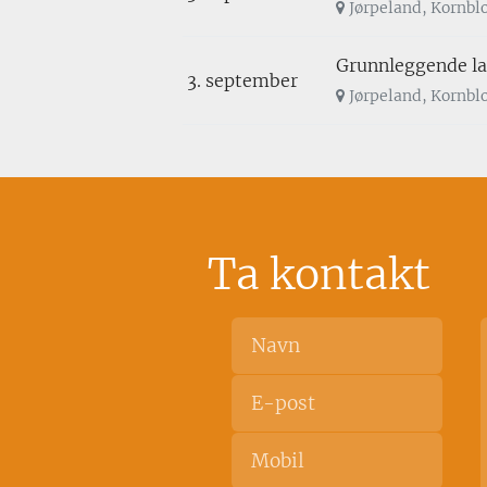
Jørpeland, Kornbl
Grunnleggende las
3. september
Jørpeland, Kornbl
Ta kontakt