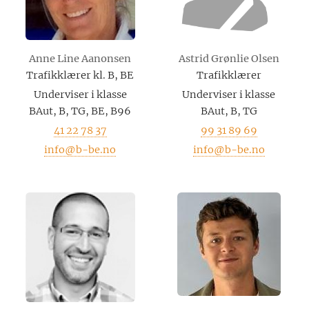
Anne Line Aanonsen
Astrid Grønlie Olsen
Trafikklærer kl. B, BE
Trafikklærer
Underviser i klasse
Underviser i klasse
BAut, B, TG, BE, B96
BAut, B, TG
41 22 78 37
99 31 89 69
info@b-be.no
info@b-be.no