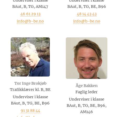
Underviser i klasse
Underviser i klasse
BAut, B, TG, AM147
BAut, B, TG, BE, B96
46 61 29 13
48 14 43 43
info@b-be.no
info@b-be.no
Tor Inge Brokjøb
Åge Bakken
Trafikklærer kl. B, BE
Faglig leder
Underviser i klasse
Underviser i klasse
BAut, B, TG, BE, B96
BAut, B, TG, BE, B96,
91 31 88 44
AM146