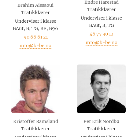
Endre Harestad
Brahim Aissaoui
Trafikklærer
Trafikklærer
Underviser i klasse
Underviser i klasse
BAut, B, TG
BAut, B, TG, BE, B96
46 77 30 12
90 66 61 21
info@b-be.no
info@b-be.no
Kristoffer Ramsland
Per Erik Nordbø
Trafikklærer
Trafikklærer