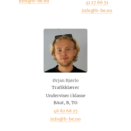
info@b-be.no
41 27 66 51
info@b-be.no
Ørjan Bjørlo
Trafikklærer
Underviser i klasse
BAut, B, TG
46 82 68 25
info@b-be.no