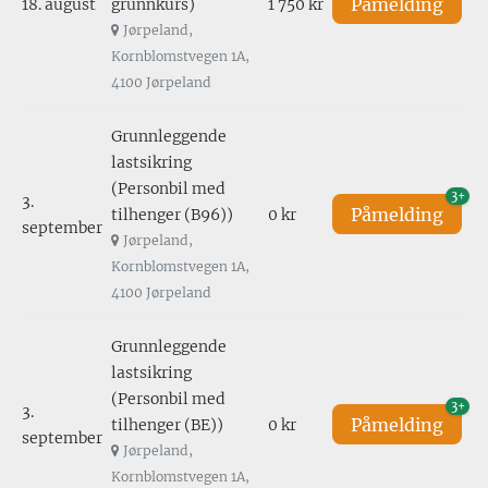
Påmelding
18. august
grunnkurs)
1 750 kr
Jørpeland,
Kornblomstvegen 1A,
4100 Jørpeland
Grunnleggende
lastsikring
(Personbil med
3+
3.
Påmelding
tilhenger (B96))
0 kr
september
Jørpeland,
Kornblomstvegen 1A,
4100 Jørpeland
Grunnleggende
lastsikring
(Personbil med
3+
3.
Påmelding
tilhenger (BE))
0 kr
september
Jørpeland,
Kornblomstvegen 1A,