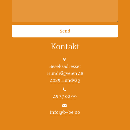
Kontakt
Besøksadresser
Hundvågveien 48
4085 Hundvåg
45 37 02 99
info@b-be.no